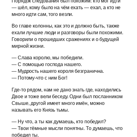
Порядок следования был похожим: кто мог идти
— шёл, кому было на чём ехать — ехал, а кто не
много идти сам, того везли.
Во главе колонны, как это и должно быть, также
ехали лучшие люди и разговоры были похожими.
Говорили о прошедших сражениях и о будущей
мирной жизни.
— Слава королю, мы победили.
— С помощью господа нашего.
— Мудрость нашего короля безгранична.
— Потому-что с ним Бог!
Где-то рядом, нам не дано знать где, находились
Двое и тоже вели беседу. Одни был посланником
Свыше, другой имеет много имён, можно
называть его Князь тьмы.
— Ну что, а ты как думаешь, кто победил?
— Твои тёмные мысли понятны. То думаешь, что
победил ты.