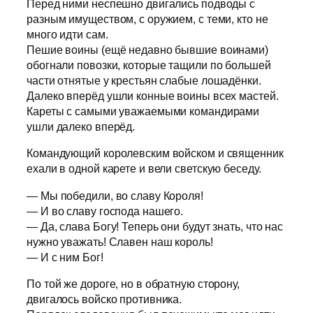
Перед ними неспешно двигались подводы с
разным имуществом, с оружием, с теми, кто не
много идти сам.
Пешие воины (ещё недавно бывшие воинами)
обогнали повозки, которые тащили по большей
части отнятые у крестьян слабые лошадёнки.
Далеко вперёд ушли конные воины всех мастей.
Кареты с самыми уважаемыми командирами
ушли далеко вперёд.
Командующий королевским войском и священник
ехали в одной карете и вели светскую беседу.
— Мы победили, во славу Короля!
— И во славу господа нашего.
— Да, слава Богу! Теперь они будут знать, что нас
нужно уважать! Славен наш король!
— И с ним Бог!
По той же дороге, но в обратную сторону,
двигалось войско противника.