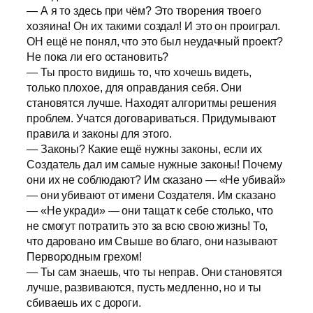
— А я то здесь при чём? Это творения твоего
хозяина! Он их такими создал! И это он проиграл.
ОН ещё не понял, что это был неудачный проект?
Не пока ли его остановить?
— Ты просто видишь то, что хочешь видеть,
только плохое, для оправдания себя. Они
становятся лучше. Находят алгоритмы решения
проблем. Учатся договариваться. Придумывают
правила и законы для этого.
— Законы? Какие ещё нужны законы, если их
Создатель дал им самые нужные законы! Почему
они их не соблюдают? Им сказано — «Не убивай»
— они убивают от имени Создателя. Им сказано
— «Не укради» — они тащат к себе столько, что
не смогут потратить это за всю свою жизнь! То,
что даровано им Свыше во благо, они называют
Первородным грехом!
— Ты сам знаешь, что ты неправ. Они становятся
лучше, развиваются, пусть медленно, но и ты
сбиваешь их с дороги.