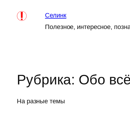
Перейти
к
Селинк
содержимому
Полезное, интересное, позн
Рубрика:
Обо вс
На разные темы