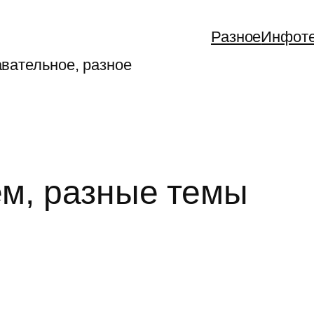
Разное
Инфот
авательное, разное
ём, разные темы