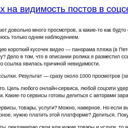
х на видимость постов в соцс
ают довольно много просмотров, а какие-то как будт
елюсь только одним наблюдением.
део короткий кусочек видео — панорама пляжа (в Пет
? Дело в том, что в описании ролика я разместил ссы
о ссылка явилась причиной невидимости.
 ссылки. Результат — сразу около 1000 просмотров (з
то. Цель любого онлайн-сервиса, любой соцсети удер
м. Какие-то сервисы готовы делиться с авторами зар
ервисы, товары, услуги? Можно, наверное. Но если 
ерное, нужно платить этой платформе? Делиться. Пок
ы, рекламирую свои или чужие товары и услуги, то 