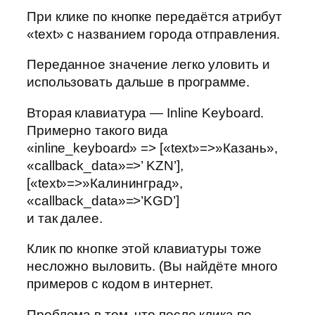
При клике по кнопке передаётся атрибут
«text» с названием города отправления.
Переданное значение легко уловить и
использовать дальше в программе.
Вторая клавиатура — Inline Keyboard.
Примерно такого вида
«inline_keyboard» => [«text»=>»Казань»,
«callback_data»=>’ KZN’],
[«text»=>»Калининград»,
«callback_data»=>’KGD’]
и так далее.
Клик по кнопке этой клавиатуры тоже
несложно выловить. (Вы найдёте много
примеров с кодом в интернет.
Проблема в том, что после клика по