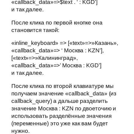
«callback_data»=>$text . ‘ : KGD’]
и так далее.
После клика по первой кнопке она
становится такой:
«inline_keyboard» => [«text»=>»Казань»,
«callback_data»=> ‘ Москва : KZN’],
[«text»=>»Калининград»,
«callback_data»=>’ Москва : KGD’]
и так далее.
После клика по второй клавиатуре мы
получаем значение «callback_data» (из
callback_query) а дальше разделить
значение Москва : KZN по двоеточию и
использовать разделённые значения
(переменные) это уже как вам будет
нужно.